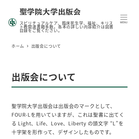
メ
聖学院大学出版会
イ
スピリチュアルケア、臨床死生学、福祉、キリス
ン
MENU
ト教関連書籍多数。各本の詳しい内容紹介は図書
目録をご覧ください。
コ
ン
ホーム
出版会について
テ
ン
ツ
出版会について
へ
移
動
聖学院大学出版会は出版会のマークとして、
FOUR-Lを用いていますが、これは聖書に出てく
る Light、Life、Love、Liberty の頭文字 “L”を
十字架を形作って、デザインしたものです。