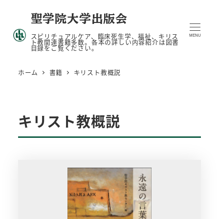
メ
聖学院大学出版会
イ
スピリチュアルケア、臨床死生学、福祉、キリス
ン
MENU
ト教関連書籍多数。各本の詳しい内容紹介は図書
目録をご覧ください。
コ
ン
ホーム
書籍
キリスト教概説
テ
ン
ツ
キリスト教概説
へ
移
動