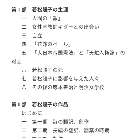
第Ⅰ部 若松賤子の生涯
一 人間の「罪」
二 女性宣教師キダーとの出会い
三 自立
四 「花嫁のベール」
五 「大日本帝国憲法」と「天賦人権論」の
対立
六 若松賤子の死
七 若松賤子に影響を与えた人々
八 その後の巌本善治と明治女学校
第Ⅱ部 若松賤子の作品
はじめに
一 第一期 詩の翻訳、創作
二 第二期 長編の翻訳、翻案の時期