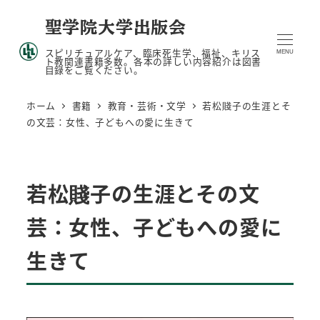
メ
聖学院大学出版会
イ
スピリチュアルケア、臨床死生学、福祉、キリス
ン
MENU
ト教関連書籍多数。各本の詳しい内容紹介は図書
目録をご覧ください。
コ
ン
ホーム
書籍
教育・芸術・文学
若松賤子の生涯とそ
テ
の文芸：女性、子どもへの愛に生きて
ン
ツ
へ
若松賤子の生涯とその文
移
動
芸：女性、子どもへの愛に
生きて