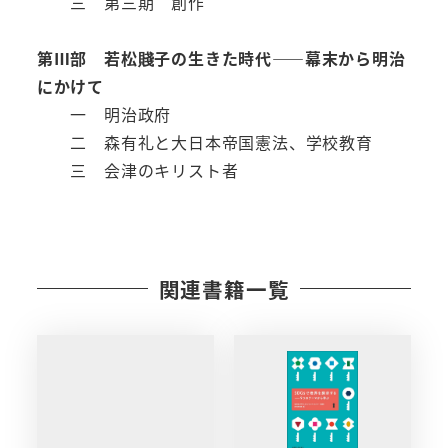
三 第三期 創作
第Ⅲ部 若松賤子の生きた時代――幕末から明治
にかけて
一 明治政府
二 森有礼と大日本帝国憲法、学校教育
三 会津のキリスト者
関連書籍一覧