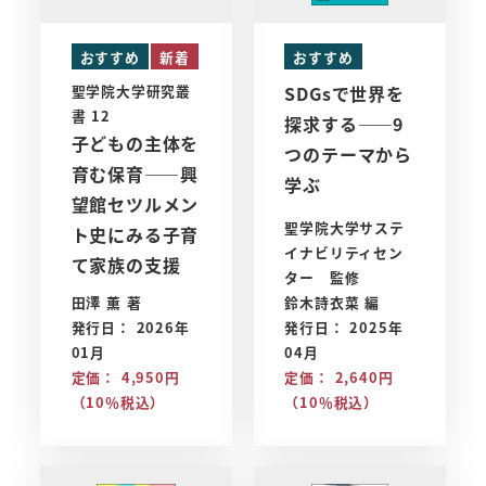
おすすめ
新着
おすすめ
聖学院大学研究叢
SDGsで世界を
書 12
探求する――9
子どもの主体を
つのテーマから
育む保育――興
学ぶ
望館セツルメン
聖学院大学サステ
ト史にみる子育
イナビリティセン
て家族の支援
ター 監修
田澤 薫 著
鈴木詩衣菜 編
発行日： 2026年
発行日： 2025年
01月
04月
定価： 4,950円
定価： 2,640円
（10％税込）
（10％税込）