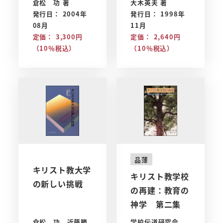
倉松 功 著
大木英夫 著
発行日： 2004年
発行日： 1998年
08月
11月
定価： 3,300円
定価： 2,640円
（10％税込）
（10％税込）
品薄
キリスト教大学
キリスト教学校
の新しい挑戦
の再建：教育の
神学 第二集
倉松 功、近藤勝
学校伝道研究会