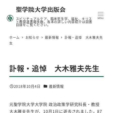
メ
聖学院大学出版会
イ
スピリチュアルケア、臨床死生学、福祉、キリス
ン
MENU
ト教関連書籍多数。各本の詳しい内容紹介は図書
目録をご覧ください。
コ
ン
ホーム
お知らせ
最新情報
訃報・追悼 大木雅夫先
テ
生
ン
ツ
へ
訃報・追悼 大木雅夫先生
移
動
カテゴリー
2018年10月4日
最新情報
投稿日
元聖学院大学大学院 政治政策学研究科長・教授
大木雅夫先生が、10月1日に逝去されました。87