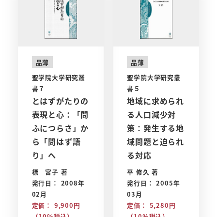
品薄
品薄
聖学院大学研究叢
聖学院大学研究叢
書７
書５
とはずがたりの
地域に求められ
表現と心：「問
る人口減少対
ふにつらさ」か
策：発生する地
ら「問はず語
域問題と迫られ
り」へ
る対応
標 宮子 著
平 修久 著
発行日： 2008年
発行日： 2005年
02月
03月
定価： 9,900円
定価： 5,280円
（10％税込）
（10％税込）