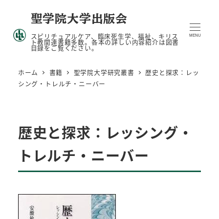
メ
聖学院大学出版会
イ
スピリチュアルケア、臨床死生学、福祉、キリス
ン
MENU
ト教関連書籍多数。各本の詳しい内容紹介は図書
目録をご覧ください。
コ
ン
ホーム
書籍
聖学院大学研究叢書
歴史と探求：レッ
テ
シング・トレルチ・ニーバー
ン
ツ
へ
歴史と探求：レッシング・
移
動
トレルチ・ニーバー