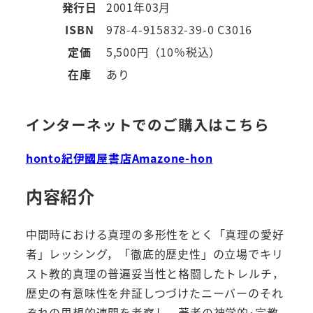
発行日
2001年03月
ISBN
978-4-915832-39-0 C3016
定価
5,500円（10％税込）
在庫
あり
インターネットでのご購入はこちら
honto
紀伊國屋書店
Amazon
e-hon
内容紹介
中間時における真理の多形性をとく「真理の愛好
者」レッシング，「徹底的歴史性」の立場でキリ
スト教的真理の普遍妥当性と格闘したトレルチ，
歴史の有意味性を弁証しつづけたニーバーのそれ
ぞれの思想的連関を考察し，著者の神学的･宗教