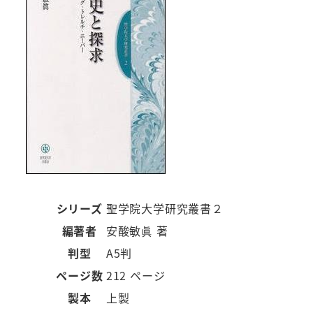
シリーズ
聖学院大学研究叢書２
編著者
安酸敏眞 著
判型
A5判
ページ数
212 ページ
製本
上製