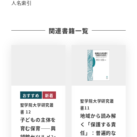
人名索引
関連書籍一覧
おすすめ
新着
聖学院大学研究叢
聖学院大学研究叢
書11
書 12
地域から読み解
子どもの主体を
く「保護する責
育む保育――興
任」：普遍的な
望館セツルメン